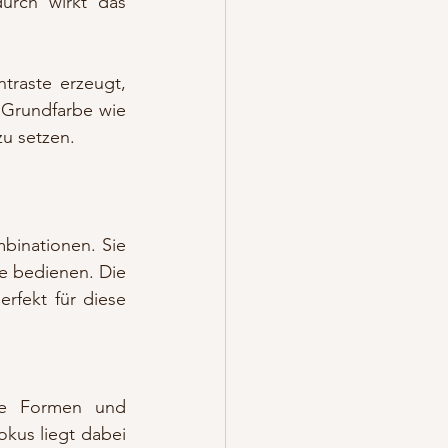
urch wirkt das 
raste erzeugt, 
 Grundfarbe wie 
zu setzen.
inationen. Sie 
te bedienen. Die 
rfekt für diese 
he Formen und 
kus liegt dabei 