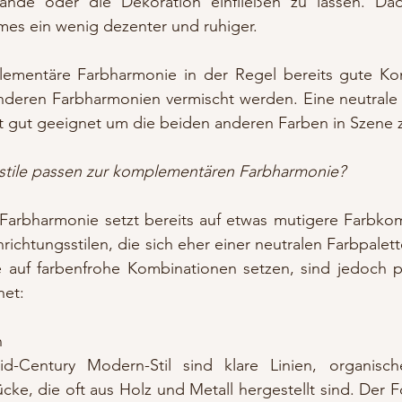
tände oder die Dekoration einfließen zu lassen. Dad
es ein wenig dezenter und ruhiger.
mentäre Farbharmonie in der Regel bereits gute Kont
 anderen Farbharmonien vermischt werden. Eine neutrale
st gut geeignet um die beiden anderen Farben in Szene 
stile passen zur komplementären Farbharmonie?
arbharmonie setzt bereits auf etwas mutigere Farbkomb
nrichtungsstilen, die sich eher einer neutralen Farbpalet
ie auf farbenfrohe Kombinationen setzen, sind jedoch pe
et: 
 
d-Century Modern-Stil sind klare Linien, organisc
cke, die oft aus Holz und Metall hergestellt sind. Der Fo