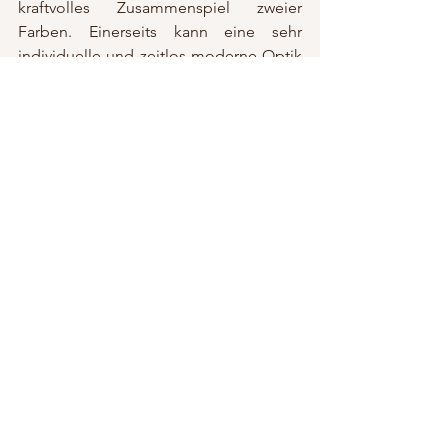
kraftvolles Zusammenspiel zweier 
Farben. Einerseits kann eine sehr 
individuelle und zeitlos moderne Optik 
entstehen, bei der Falschen 
Kontrastwahl aber auch schnell ein sehr 
unruhiges Gesamtbild entstehen. 
Wir hoffen Ihnen mit diesem Beitrag 
unsere Gedanken und Inspirationen zur 
Farbe Gelb nähergebracht zu haben 
und freuen uns schon darauf Ihnen 
nächsten Monat eine weitere Farbe 
vorzustellen.
„ … das Gelb noch stärker, wie ein 
Licht, das plötzlich vor meinen Augen 
angeknipst wird … „ (Umberto Eco)